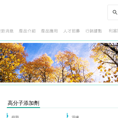
高分子添加劑
樹脂
混練