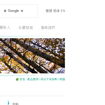
繁體
简体
EN
首頁
:
產品應用
/
高分子添加劑
/ 樹脂
塗料